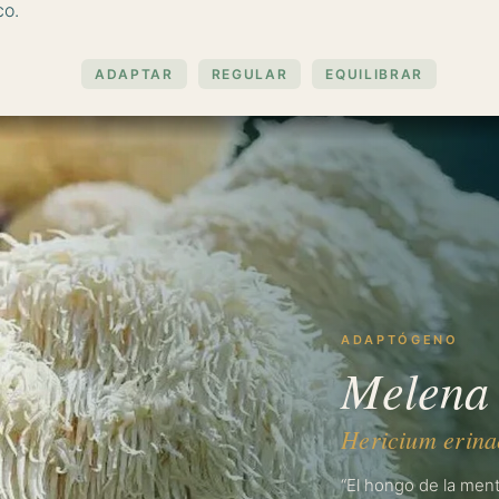
co.
REGULAR
Melena
“El hongo de la men