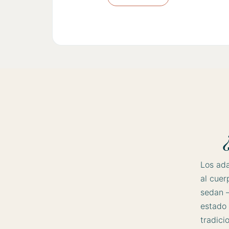
Los ad
al cuer
sedan 
estado 
tradici