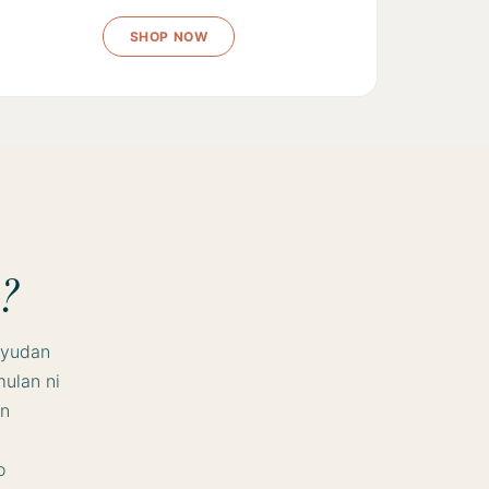
?
ayudan
mulan ni
un
o