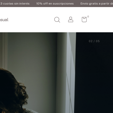
Envío gratis a partir de $180.000
3 cuotas sin interés
10% off en s
0
sual
03 / 05