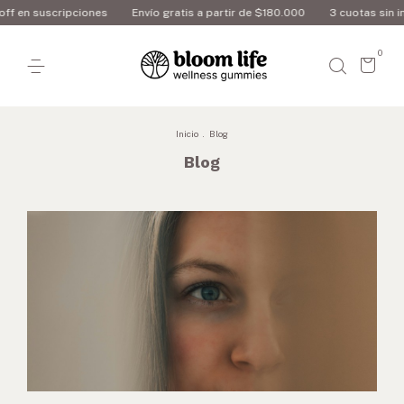
ripciones
Envío gratis a partir de $180.000
3 cuotas sin interés
1
0
Inicio
.
Blog
Blog