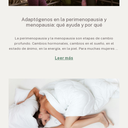
Adaptógenos en la perimenopausia y
menopausia: qué ayuda y por qué
La perimenopausia y la menopausia son etapas de cambio
profundo. Cambios hormonales, cambios en el sueño, en el
estado de ánimo, en la energía, en la piel. Para muchas mujeres es
también una etapa de búsqueda: de alternativas naturales que
Leer más
acompañen