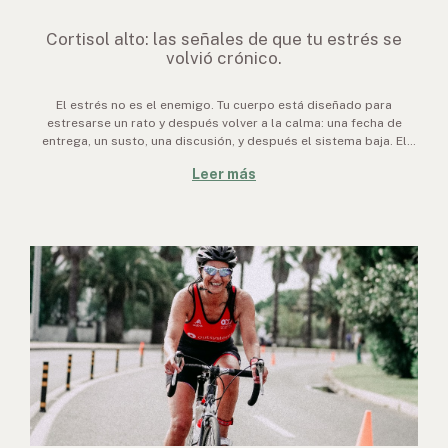
Cortisol alto: las señales de que tu estrés se
volvió crónico.
El estrés no es el enemigo. Tu cuerpo está diseñado para
estresarse un rato y después volver a la calma: una fecha de
entrega, un susto, una discusión, y después el sistema baja. El
problema aparece cuando esa alarma no se apaga nunca y el
Leer más
cuerpo se