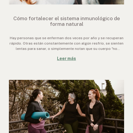
Cómo fortalecer el sistema inmunológico de
forma natural
Hay personas que se enferman dos veces por año y se recuperan
rápido. Otras están constantemente con algún resfrío, se sienten
lentas para sanar, o simplemente notan que su cuerpo "no
responde como antes". La diferencia, muchas veces, no es
Leer más
genética