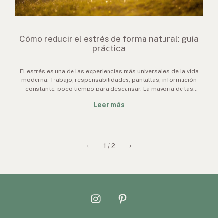
Cómo reducir el estrés de forma natural: guía
práctica
El estrés es una de las experiencias más universales de la vida
moderna. Trabajo, responsabilidades, pantallas, información
constante, poco tiempo para descansar. La mayoría de las
personas lo vive como algo inevitable, algo con lo que
Leer más
simplemente ha
1
/
2