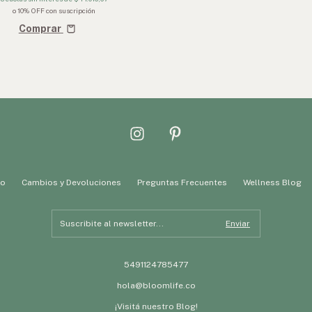
o 10% OFF
con suscripción
Comprar
to
Cambios y Devoluciones
Preguntas Frecuentes
Wellness Blog
5491124785477
hola@bloomlife.co
¡Visitá nuestro Blog!