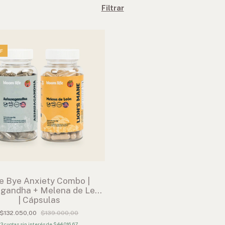
Filtrar
F
e Bye Anxiety Combo |
gandha + Melena de León
| Cápsulas
$132.050,00
$139.000,00
3
cuotas sin interés de
$44.016,67