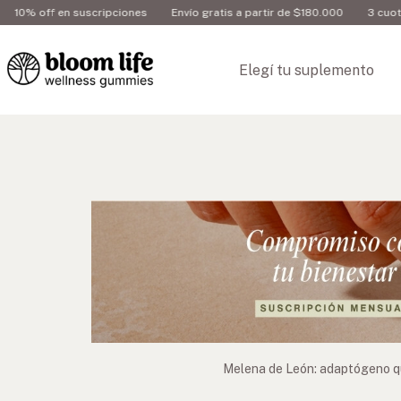
off en suscripciones
Envío gratis a partir de $180.000
3 cuotas sin 
Elegí tu suplemento
Melena de León: adaptógeno que