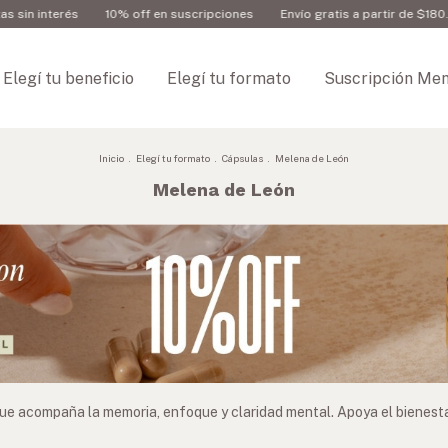
interés
10% off en suscripciones
Envío gratis a partir de $180.000
Elegí tu beneficio
Elegí tu formato
Suscripción Men
Inicio
.
Elegí tu formato
.
Cápsulas
.
Melena de León
Melena de León
 acompaña la memoria, enfoque y claridad mental. Apoya el bienestar co