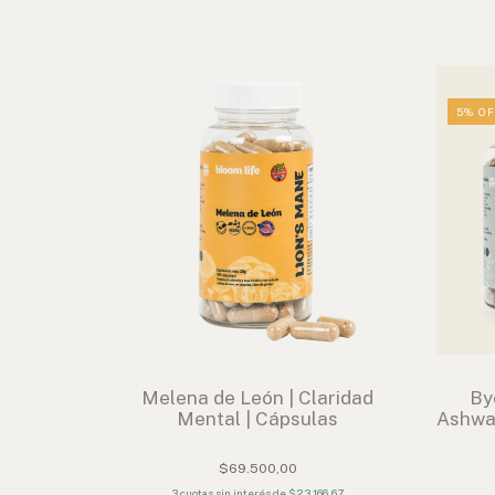
5
%
OF
Melena de León | Claridad
By
Mental | Cápsulas
Ashwa
$69.500,00
3
cuotas sin interés de
$23.166,67