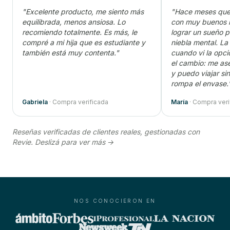
"Excelente producto, me siento más
"Hace meses qu
equilibrada, menos ansiosa. Lo
con muy buenos r
recomiendo totalmente. Es más, le
lograr un sueño p
compré a mi hija que es estudiante y
niebla mental. L
también está muy contenta."
cuando vi la opci
el cambio: me ase
y puedo viajar si
rompa el envase.
Gabriela
· Compra verificada
María
· Compra veri
Reseñas verificadas de clientes reales, gestionadas con
Revie. Deslizá para ver más →
NOS CONOCIERON EN