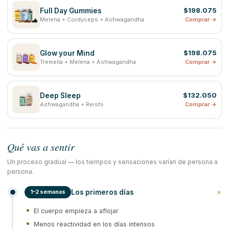
$198.075
Full Day Gummies
Melena + Cordyceps + Ashwagandha
Comprar →
$198.075
Glow your Mind
Tremella + Melena + Ashwagandha
Comprar →
$132.050
Deep Sleep
Ashwagandha + Reishi
Comprar →
Qué vas a sentir
Un proceso gradual — los tiempos y sensaciones varían de persona a
persona.
+
Los primeros días
1–2 semanas
El cuerpo empieza a aflojar
Menos reactividad en los días intensos