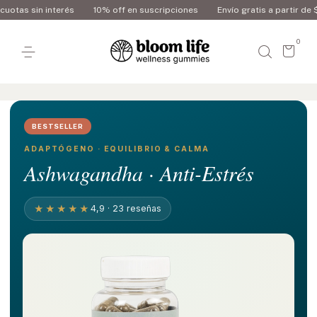
terés
10% off en suscripciones
Envío gratis a partir de $180.000
0
BESTSELLER
ADAPTÓGENO · EQUILIBRIO & CALMA
Ashwagandha · Anti-Estrés
★★★★★
4,9 · 23 reseñas