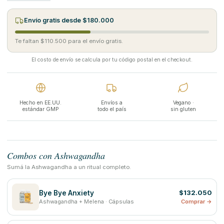
Envío gratis desde $180.000
Te faltan $110.500 para el envío gratis.
El costo de envío se calcula por tu código postal en el checkout.
Hecho en EE.UU.
Envíos a
Vegano ·
estándar GMP
todo el país
sin gluten
Combos con Ashwagandha
Sumá la Ashwagandha a un ritual completo.
$132.050
Bye Bye Anxiety
Ashwagandha + Melena · Cápsulas
Comprar →