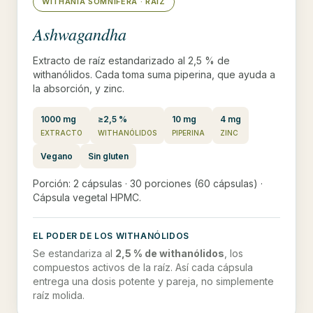
WITHANIA SOMNIFERA · RAÍZ
Ashwagandha
Extracto de raíz estandarizado al 2,5 % de
withanólidos. Cada toma suma piperina, que ayuda a
la absorción, y zinc.
1000 mg
≥2,5 %
10 mg
4 mg
EXTRACTO
WITHANÓLIDOS
PIPERINA
ZINC
Vegano
Sin gluten
Porción: 2 cápsulas · 30 porciones (60 cápsulas) ·
Cápsula vegetal HPMC.
EL PODER DE LOS WITHANÓLIDOS
Se estandariza al
2,5 % de withanólidos
, los
compuestos activos de la raíz. Así cada cápsula
entrega una dosis potente y pareja, no simplemente
raíz molida.