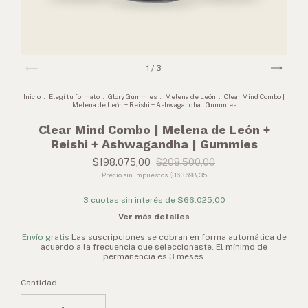
1
/
3
Inicio
.
Elegí tu formato
.
Glory Gummies
.
Melena de León
.
Clear Mind Combo |
Melena de León + Reishi + Ashwagandha | Gummies
Clear Mind Combo | Melena de León +
Reishi + Ashwagandha | Gummies
$198.075,00
$208.500,00
Precio sin impuestos
$163.698,35
3
cuotas sin interés de
$66.025,00
Ver más detalles
Envío gratis
Cantidad