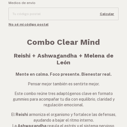
Entregas para el CP:
Cambiar CP
Medios de envío
Calcular
No sé mi código postal
Combo Clear Mind
Reishi + Ashwagandha + Melena de
León
Mente en calma. Foco presente. Bienestar real.
Pensar mejor también es sentirte mejor.
Este combo reúne tres adaptógenos clave en formato
gummies para acompañar tu día con equilibrio, claridad y
regulación emocional.
El
Reishi
armoniza el organismo y fortalece las defensas,
ayudando a bajar el ritmo interno.
La
Ashwagandha
regula el estrés y el sistema nervioso,